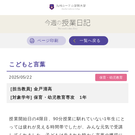
ページ印刷
一覧へ戻る
こどもと言葉
2025/05/22
保育・幼児教育
[担当教員] 金戸清高
[対象学年] 保育・幼児教育専攻 1年
授業開始日の
4
限目、
90
分授業に馴れていない
1
年生にと
っては疲れが見える時間帯でしたが、みんな元気で受講